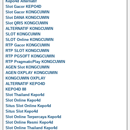
Kepo4d Alternatif
Slot Gacor KEPO4D
Slot Gacor KONGCUWIN
Slot DANA KONGCUWIN
Slot QRIS KONGCUWIN
ALTERNATIF KONGCUWIN
SLOT KONGCUWIN
SLOT Online KONGCUWIN
RTP Gacor KONGCUWIN
RTP SLOT KONGCUWIN
RTP PGSOFT KONGCUWIN
RTP PragmaticPlay KONGCUWIN
AGEN Slot KONGCUWIN
AGEN OXPLAY KONGCUWIN
KONGCUWIN OXPLAY
ALTERNATIF KEPO4D
KEPO4D 88
Slot Thailand Kepo4d
Slot Online Kepo4d
Situs Slot Online Kepo4d
Situs Slot Kepo4d
Slot Online Terpercaya Kepo4d
Slot Online Resmi Kepo4d
Slot Online Thailand Kepo4d