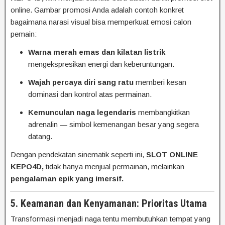
online. Gambar promosi Anda adalah contoh konkret
bagaimana narasi visual bisa memperkuat emosi calon
pemain:
Warna merah emas dan kilatan listrik
mengekspresikan energi dan keberuntungan.
Wajah percaya diri sang ratu
memberi kesan
dominasi dan kontrol atas permainan.
Kemunculan naga legendaris
membangkitkan
adrenalin — simbol kemenangan besar yang segera
datang.
Dengan pendekatan sinematik seperti ini,
SLOT ONLINE
KEPO4D,
tidak hanya menjual permainan, melainkan
pengalaman epik yang imersif.
5. Keamanan dan Kenyamanan: Prioritas Utama
Transformasi menjadi naga tentu membutuhkan tempat yang