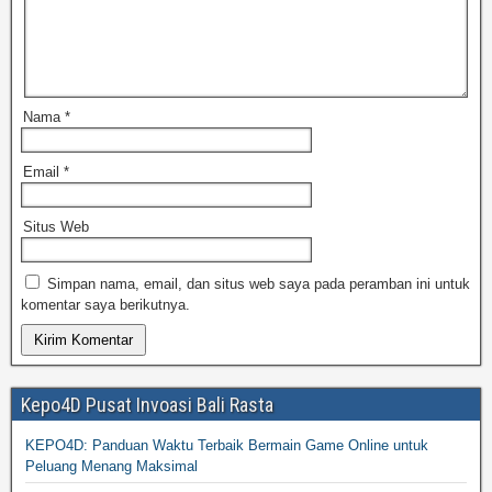
Nama
*
Email
*
Situs Web
Simpan nama, email, dan situs web saya pada peramban ini untuk
komentar saya berikutnya.
Kepo4D Pusat Invoasi Bali Rasta
KEPO4D: Panduan Waktu Terbaik Bermain Game Online untuk
Peluang Menang Maksimal