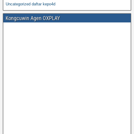
Uncategorized daftar kepo4d
Kongcuwin Agen OXPLAY