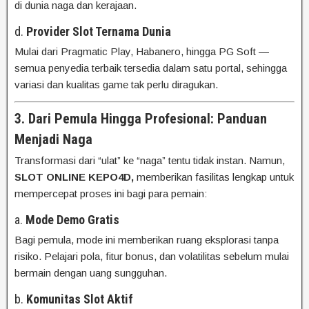
di dunia naga dan kerajaan.
d.
Provider Slot Ternama Dunia
Mulai dari Pragmatic Play, Habanero, hingga PG Soft —
semua penyedia terbaik tersedia dalam satu portal, sehingga
variasi dan kualitas game tak perlu diragukan.
3. Dari Pemula Hingga Profesional: Panduan
Menjadi Naga
Transformasi dari “ulat” ke “naga” tentu tidak instan. Namun,
SLOT ONLINE KEPO4D,
memberikan fasilitas lengkap untuk
mempercepat proses ini bagi para pemain:
a.
Mode Demo Gratis
Bagi pemula, mode ini memberikan ruang eksplorasi tanpa
risiko. Pelajari pola, fitur bonus, dan volatilitas sebelum mulai
bermain dengan uang sungguhan.
b.
Komunitas Slot Aktif