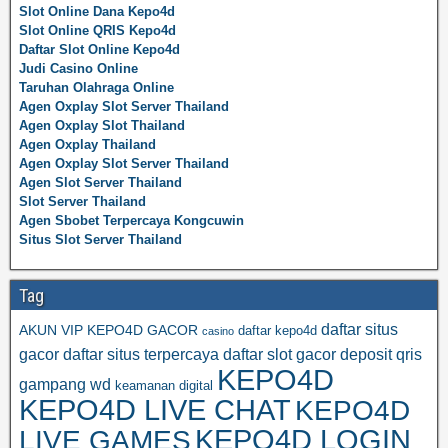
Slot Online Dana Kepo4d
Slot Online QRIS Kepo4d
Daftar Slot Online Kepo4d
Judi Casino Online
Taruhan Olahraga Online
Agen Oxplay Slot Server Thailand
Agen Oxplay Slot Thailand
Agen Oxplay Thailand
Agen Oxplay Slot Server Thailand
Agen Slot Server Thailand
Slot Server Thailand
Agen Sbobet Terpercaya Kongcuwin
Situs Slot Server Thailand
Tag
daftar situs
AKUN VIP KEPO4D GACOR
daftar kepo4d
casino
gacor
daftar situs terpercaya
daftar slot gacor
deposit qris
KEPO4D
gampang wd
keamanan digital
KEPO4D LIVE CHAT
KEPO4D
LIVE GAMES
KEPO4D LOGIN