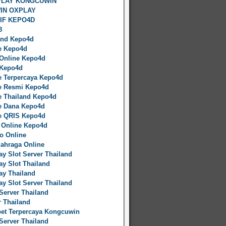
PLAY KONGCUWIN
IN OXPLAY
IF KEPO4D
8
and Kepo4d
e Kepo4d
 Online Kepo4d
 Kepo4d
e Terpercaya Kepo4d
ne Resmi Kepo4d
e Thailand Kepo4d
ne Dana Kepo4d
ne QRIS Kepo4d
t Online Kepo4d
o Online
ahraga Online
y Slot Server Thailand
y Slot Thailand
ay Thailand
y Slot Server Thailand
Server Thailand
r Thailand
et Terpercaya Kongcuwin
 Server Thailand