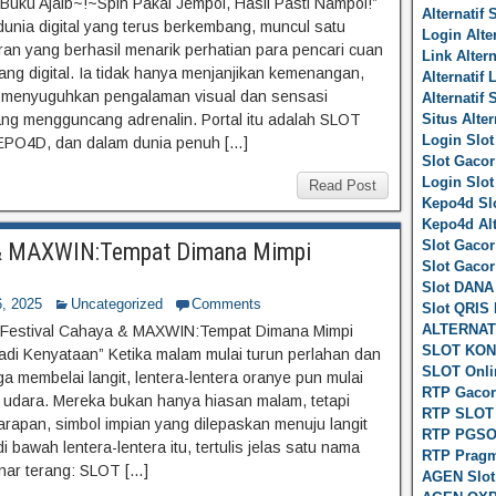
uku Ajaib~!~Spin Pakai Jempol, Hasil Pasti Nampol!”
Alternatif
dunia digital yang terus berkembang, muncul satu
Login Alte
uran yang berhasil menarik perhatian para pencari cuan
Link Alter
ang digital. Ia tidak hanya menjanjikan kemenangan,
Alternatif
a menyuguhkan pengalaman visual dan sensasi
Alternatif
ng mengguncang adrenalin. Portal itu adalah SLOT
Situs Alte
Login Slo
PO4D, dan dalam dunia penuh […]
Slot Gaco
Login Slo
Read Post
Kepo4d Sl
Kepo4d Alt
Slot Gaco
 & MAXWIN:Tempat Dimana Mimpi
Slot Gac
Slot DAN
6, 2025
Uncategorized
Comments
Slot QRI
ALTERNAT
Festival Cahaya & MAXWIN:Tempat Dimana Mimpi
SLOT KO
adi Kenyataan” Ketika malam mulai turun perlahan dan
SLOT Onl
ga membelai langit, lentera-lentera oranye pun mulai
RTP Gaco
 udara. Mereka bukan hanya hiasan malam, tetapi
RTP SLOT
rapan, simbol impian yang dilepaskan menuju langit
RTP PGS
i bawah lentera-lentera itu, tertulis jelas satu nama
RTP Prag
nar terang: SLOT […]
AGEN Slo