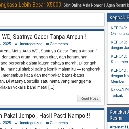
Angkasa Lebih Besar X5000
Slot Online Asia Nomor 1 Agen Resmi I
Kepo4D Pu
KEPO4D: P
Online un
o WD, Saatnya Gacor Tanpa Ampun!!
KEPO4D: R
6, 2025
Uncategorized
Comments
dengan Jac
Arena Metal Auto WD, Saatnya Gacor Tanpa Ampun!”
KEPO4D: Pl
 dentuman drum, raungan gitar, dan kerumunan
Komitmen
ang bersorak dalam lautan cahaya merah. Di tengah
k itu, muncul simbol paling ikonik malam itu — tengkorak
KEPO4D : P
pi, menembus kaca dan membakar batas-batas
dengan Ko
n. Di atasnya tertulis satu nama yang menggema
Member
eriakan vokalis band metal […]
Kepo4D Pla
Terbaik
Read Post
Koneksi A
 Pakai Jempol, Hasil Pasti Nampol!!
Resmi
6, 2025
Uncategorized
Comments
Alternatif