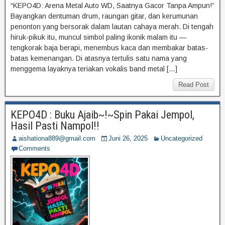
“KEPO4D: Arena Metal Auto WD, Saatnya Gacor Tanpa Ampun!”
Bayangkan dentuman drum, raungan gitar, dan kerumunan
penonton yang bersorak dalam lautan cahaya merah. Di tengah
hiruk-pikuk itu, muncul simbol paling ikonik malam itu —
tengkorak baja berapi, menembus kaca dan membakar batas-
batas kemenangan. Di atasnya tertulis satu nama yang
menggema layaknya teriakan vokalis band metal […]
Read Post
KEPO4D : Buku Ajaib~!~Spin Pakai Jempol,
Hasil Pasti Nampol!!
aishationa889@gmail.com
Juni 26, 2025
Uncategorized
Comments