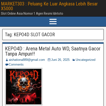
MARKET303 : Peluang Ke Luar Angkasa Lebih Besar
X5000
Slot Online Asia Nomor 1 Agen Resmi Idntoto
Tag:
KEPO4D SLOT GACOR
KEPO4D : Arena Metal Auto WD, Saatnya Gacor
Tanpa Ampun!!
aishationa889@gmail.com
Juni 26, 2025
Uncategorized
Comments