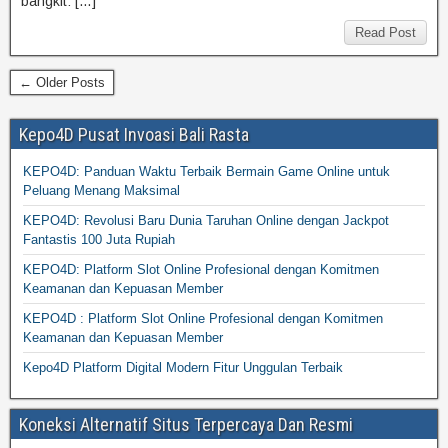
bangkit: […]
Read Post
← Older Posts
Kepo4D Pusat Invoasi Bali Rasta
KEPO4D: Panduan Waktu Terbaik Bermain Game Online untuk
Peluang Menang Maksimal
KEPO4D: Revolusi Baru Dunia Taruhan Online dengan Jackpot
Fantastis 100 Juta Rupiah
KEPO4D: Platform Slot Online Profesional dengan Komitmen
Keamanan dan Kepuasan Member
KEPO4D : Platform Slot Online Profesional dengan Komitmen
Keamanan dan Kepuasan Member
Kepo4D Platform Digital Modern Fitur Unggulan Terbaik
Koneksi Alternatif Situs Terpercaya Dan Resmi