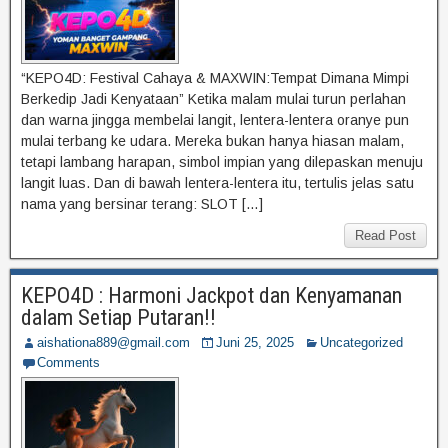
“KEPO4D: Festival Cahaya & MAXWIN:Tempat Dimana Mimpi
Berkedip Jadi Kenyataan” Ketika malam mulai turun perlahan
dan warna jingga membelai langit, lentera-lentera oranye pun
mulai terbang ke udara. Mereka bukan hanya hiasan malam,
tetapi lambang harapan, simbol impian yang dilepaskan menuju
langit luas. Dan di bawah lentera-lentera itu, tertulis jelas satu
nama yang bersinar terang: SLOT […]
Read Post
KEPO4D : Harmoni Jackpot dan Kenyamanan
dalam Setiap Putaran!!
aishationa889@gmail.com
Juni 25, 2025
Uncategorized
Comments