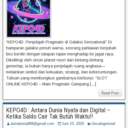
“KEPO4D: Penjelajah Pragmatic di Galaksi Sensational” Di
hamparan galaksi penuh warna, seorang pahlawan berjubah
biru berdiri dengan tatapan tajam menghadap ke jagat raya.
Dikelilingi oleh cincin planet neon dan bintang-bintang
gemerlap, ia bukan hanya penjelajah ruang angkasa—
melainkan simbol dari kekuatan, strategi, dan keberuntungan.
Tulisan yang membungkus gambarnya berbunyi: “SLOT
ONLINE KEPO4D – Main Pragmatic Gampang […]
Read Post
KEPO4D : Antara Dunia Nyata dan Digital –
Ketika Saldo Cair Tak Butuh Waktu!!
aishationa889@gmail.com
Juni 23, 2025
Uncategorized