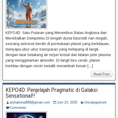
KEPO4D: Satu Putaran yang Menembus Batas Angkasa dan
Menebalkan Dompetmu Di tengah dunia futuristik nan megah,
seorang astronot berdiri di permukaan planet yang berkilauan,
menyapa ubur-ubur transparan yang melayang di langit,
dengan latar belakang air terjun kristal dan kilatan petir plasma
yang menggetarkan atmosfer. Di langit biru cerah, planet
berkilau dengan cincin metalik menambah kesan […]
Read Post
KEPO4D: Penjelajah Pragmatic di Galaksi
Sensational!!
aishationa889@gmail.com
Juni 23, 2025
Uncategorized
Comments