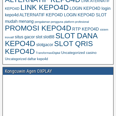
LINK ATERNATIF
LINK KEPO4D
LOGIN KEPO4D
login
KEPO4D
kepo4d ALTERNATIF KEPO4D
LOGIN KEPO4D SLOT
mudah menang
pengalaman pengguna
platform profesional
PROMOSI KEPO4D
RTP KEPO4D
sistem
SLOT DANA
situs gacor
slot
slot88
inovatif
KEPO4D
SLOT QRIS
slotgacor
KEPO4D
Uncategorized casino
TransformasiDigital
Uncategorized daftar kepo4d
Kongcuwin Agen OXPLAY