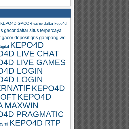
P KEPO4D GACOR
daftar kepo4d
casino
us gacor
daftar situs terpercaya
t gacor
deposit qris
gampang wd
KEPO4D
gital
O4D LIVE CHAT
O4D LIVE GAMES
O4D LOGIN
O4D LOGIN
ERNATIF
KEPO4D
SOFT
KEPO4D
A MAXWIN
O4D PRAGMATIC
KEPO4D RTP
esmi