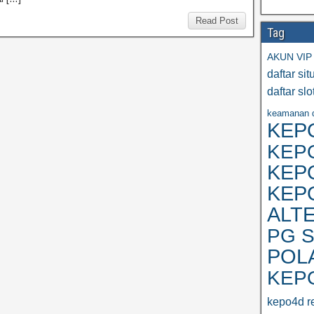
Read Post
Tag
AKUN VI
daftar sit
daftar slo
keamanan di
KEP
KEP
KEP
KEP
ALT
PG 
POL
KEP
kepo4d r