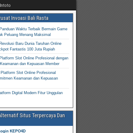
dntoto
sat Invoasi Bali Rasta
anduan Waktu Terbaik Bermain Game
tuk Peluang Menang Maksimal
evolusi Baru Dunia Taruhan Online
kpot Fantastis 100 Juta Rupiah
atform Slot Online Profesional dengan
 Keamanan dan Kepuasan Member
latform Slot Online Profesional
mitmen Keamanan dan Kepuasan
tform Digital Modern Fitur Unggulan
lternatif Situs Terpercaya Dan
 Login KEPO4D