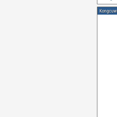
Kongcuw