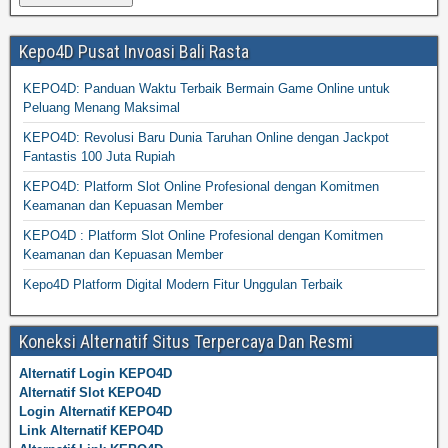
Kepo4D Pusat Invoasi Bali Rasta
KEPO4D: Panduan Waktu Terbaik Bermain Game Online untuk
Peluang Menang Maksimal
KEPO4D: Revolusi Baru Dunia Taruhan Online dengan Jackpot
Fantastis 100 Juta Rupiah
KEPO4D: Platform Slot Online Profesional dengan Komitmen
Keamanan dan Kepuasan Member
KEPO4D : Platform Slot Online Profesional dengan Komitmen
Keamanan dan Kepuasan Member
Kepo4D Platform Digital Modern Fitur Unggulan Terbaik
Koneksi Alternatif Situs Terpercaya Dan Resmi
Alternatif Login KEPO4D
Alternatif Slot KEPO4D
Login Alternatif KEPO4D
Link Alternatif KEPO4D