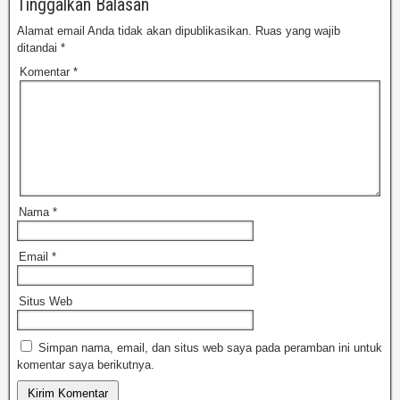
Tinggalkan Balasan
Alamat email Anda tidak akan dipublikasikan.
Ruas yang wajib
ditandai
*
Komentar
*
Nama
*
Email
*
Situs Web
Simpan nama, email, dan situs web saya pada peramban ini untuk
komentar saya berikutnya.