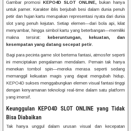
Gambar promosi
KEPO4D SLOT ONLINE,
bukan hanya
untuk pamer. Karakter iblis berjubah besi dalam dunia penuh
petir dan hujan kartu merupakan representasi nyata dari dunia
slot yang penuh kejutan. Setiap elemen—dari bola api, kilat
menyambar, hingga simbol kartu yang beterbangan—memiliki
makna tersirat:
keberuntungan, kekuatan, dan
kesempatan yang datang secepat petir
.
Bagi para pecinta game slot bertema fantasi, atmosfer seperti
ini menciptakan pengalaman mendalam. Pemain tak hanya
menekan tombol spin—mereka merasa seperti sedang
memanggil kekuatan magis yang dapat mengubah hidup.
KEPO4D sukses menggabungkan elemen visual fantasi tinggi
dengan kenyamanan teknologi real-time dalam satu platform
yang imersif.
Keunggulan KEPO4D SLOT ONLINE yang Tidak
Bisa Diabaikan
Tak hanya unggul dalam urusan visual dan kecepatan