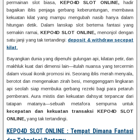
permainan slot biasa,
KEPO4D SLOT ONLINE,
hadir
bagaikan iblis penjaga gerbang keberuntungan, membawa
kekuatan kilat yang mampu mengubah nasib hanya dalam
hitungan detik. Dalam lanskap slot bertema fantasi yang
semakin ramai,
KEPO4D SLOT ONLINE,
menonjol dengan
satu janji yang tak tertandingi:
deposit & withdraw secepat
kilat
.
Bayangkan dunia yang dipenuhi gulungan api, kilatan petir, dan
makhluk kuat dari dimensi lain—itulah nuansa yang tercermin
dalam visual ikonik promosi ini. Seorang iblis merah menyala,
berotot dan mengenakan zirah besi, menggenggam lingkaran
api seolah siap membuka gerbang rezeki bagi para petaruh
pemberani. Aura mistis dan kekuatan dahsyat terpancar dari
tatapan matanya—sebuah metafora sempurna untuk
kecepatan dan kekuatan transaksi KEPO4D SLOT
ONLINE,
yang tak tertandingi.
KEPO4D SLOT ONLINE : Tempat Dimana Fantasi