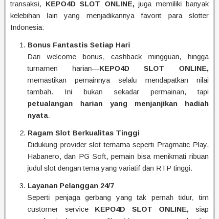
transaksi,
KEPO4D SLOT ONLINE,
juga memiliki banyak
kelebihan lain yang menjadikannya favorit para slotter
Indonesia:
Bonus Fantastis Setiap Hari
Dari welcome bonus, cashback mingguan, hingga
turnamen harian—
KEPO4D SLOT ONLINE,
memastikan pemainnya selalu mendapatkan nilai
tambah. Ini bukan sekadar permainan, tapi
petualangan harian yang menjanjikan hadiah
nyata
.
Ragam Slot Berkualitas Tinggi
Didukung provider slot ternama seperti Pragmatic Play,
Habanero, dan PG Soft, pemain bisa menikmati ribuan
judul slot dengan tema yang variatif dan RTP tinggi.
Layanan Pelanggan 24/7
Seperti penjaga gerbang yang tak pernah tidur, tim
customer service
KEPO4D SLOT ONLINE,
siap