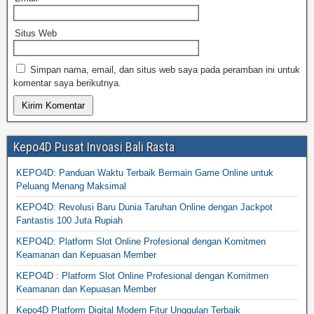
Situs Web
Simpan nama, email, dan situs web saya pada peramban ini untuk
komentar saya berikutnya.
Kepo4D Pusat Invoasi Bali Rasta
KEPO4D: Panduan Waktu Terbaik Bermain Game Online untuk
Peluang Menang Maksimal
KEPO4D: Revolusi Baru Dunia Taruhan Online dengan Jackpot
Fantastis 100 Juta Rupiah
KEPO4D: Platform Slot Online Profesional dengan Komitmen
Keamanan dan Kepuasan Member
KEPO4D : Platform Slot Online Profesional dengan Komitmen
Keamanan dan Kepuasan Member
Kepo4D Platform Digital Modern Fitur Unggulan Terbaik