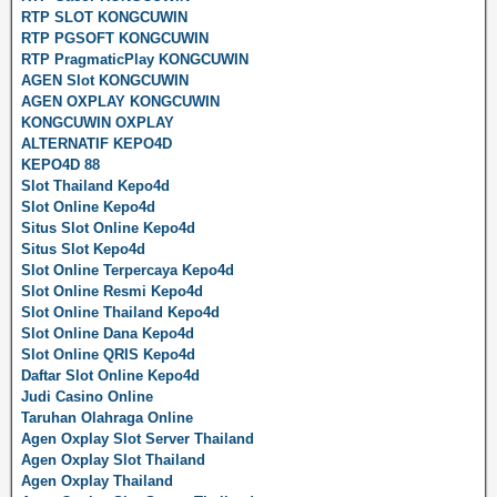
RTP SLOT KONGCUWIN
RTP PGSOFT KONGCUWIN
RTP PragmaticPlay KONGCUWIN
AGEN Slot KONGCUWIN
AGEN OXPLAY KONGCUWIN
KONGCUWIN OXPLAY
ALTERNATIF KEPO4D
KEPO4D 88
Slot Thailand Kepo4d
Slot Online Kepo4d
Situs Slot Online Kepo4d
Situs Slot Kepo4d
Slot Online Terpercaya Kepo4d
Slot Online Resmi Kepo4d
Slot Online Thailand Kepo4d
Slot Online Dana Kepo4d
Slot Online QRIS Kepo4d
Daftar Slot Online Kepo4d
Judi Casino Online
Taruhan Olahraga Online
Agen Oxplay Slot Server Thailand
Agen Oxplay Slot Thailand
Agen Oxplay Thailand