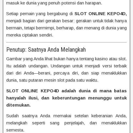
masuk ke dunia yang penuh potensi dan harapan.
Setiap pemain yang bergabung di
SLOT ONLINE KEPO4D,
menjadi bagian dari gerakan besar: gerakan untuk tidak hanya
bermain, tetapi bermimpi, berharap, dan menang di dunia yang
mereka ciptakan sendiri.
Penutup: Saatnya Anda Melangkah
Gambar yang Anda lihat bukan hanya tentang kasino atau slot.
Itu adalah undangan. Undangan untuk menjadi versi terbaik
dari diri Anda—berani, percaya diri, dan siap menaklukkan
dunia, satu putaran mesin slot pada satu waktu.
SLOT ONLINE KEPO4D adalah dunia di mana batas
hanyalah ilusi, dan keberuntungan menunggu untuk
ditemukan.
Sudah saatnya Anda memakai setelan keberanian Anda,
melangkah seperti sang penjelajah, dan menaklukkan
semesta.