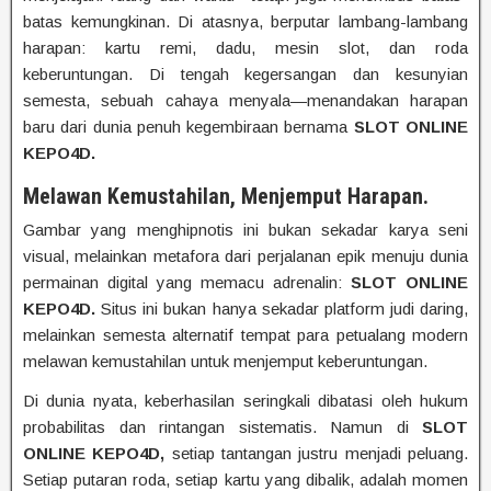
batas kemungkinan. Di atasnya, berputar lambang-lambang
harapan: kartu remi, dadu, mesin slot, dan roda
keberuntungan. Di tengah kegersangan dan kesunyian
semesta, sebuah cahaya menyala—menandakan harapan
baru dari dunia penuh kegembiraan bernama
SLOT ONLINE
KEPO4D.
Melawan Kemustahilan, Menjemput Harapan.
Gambar yang menghipnotis ini bukan sekadar karya seni
visual, melainkan metafora dari perjalanan epik menuju dunia
permainan digital yang memacu adrenalin:
SLOT ONLINE
KEPO4D.
Situs ini bukan hanya sekadar platform judi daring,
melainkan semesta alternatif tempat para petualang modern
melawan kemustahilan untuk menjemput keberuntungan.
Di dunia nyata, keberhasilan seringkali dibatasi oleh hukum
probabilitas dan rintangan sistematis. Namun di
SLOT
ONLINE KEPO4D,
setiap tantangan justru menjadi peluang.
Setiap putaran roda, setiap kartu yang dibalik, adalah momen