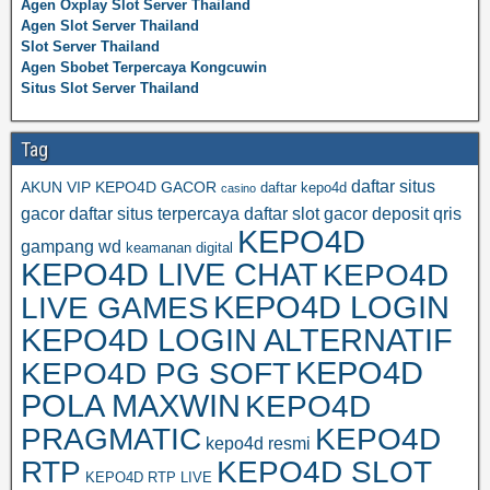
Agen Oxplay Slot Server Thailand
Agen Slot Server Thailand
Slot Server Thailand
Agen Sbobet Terpercaya Kongcuwin
Situs Slot Server Thailand
Tag
daftar situs
AKUN VIP KEPO4D GACOR
daftar kepo4d
casino
gacor
daftar situs terpercaya
daftar slot gacor
deposit qris
KEPO4D
gampang wd
keamanan digital
KEPO4D LIVE CHAT
KEPO4D
LIVE GAMES
KEPO4D LOGIN
KEPO4D LOGIN ALTERNATIF
KEPO4D PG SOFT
KEPO4D
POLA MAXWIN
KEPO4D
PRAGMATIC
KEPO4D
kepo4d resmi
RTP
KEPO4D SLOT
KEPO4D RTP LIVE