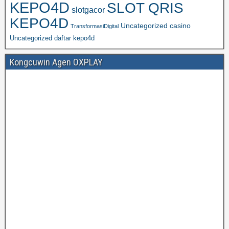
KEPO4D
SLOT QRIS
slotgacor
KEPO4D
Uncategorized casino
TransformasiDigital
Uncategorized daftar kepo4d
Kongcuwin Agen OXPLAY