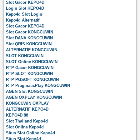
Slot Gacor KEPO4D
Login Slot KEPO4D
Kepo4d Slot Login
Kepo4d Alternatif
Slot Gacor KEPO4D
Slot Gacor KONGCUWIN
Slot DANA KONGCUWIN
Slot QRIS KONGCUWIN
ALTERNATIF KONGCUWIN
SLOT KONGCUWIN
SLOT Online KONGCUWIN
RTP Gacor KONGCUWIN
RTP SLOT KONGCUWIN
RTP PGSOFT KONGCUWIN
RTP PragmaticPlay KONGCUWIN
AGEN Slot KONGCUWIN
AGEN OXPLAY KONGCUWIN
KONGCUWIN OXPLAY
ALTERNATIF KEPO4D
KEPO4D 88
Slot Thailand Kepo4d
Slot Online Kepo4d
Situs Slot Online Kepo4d
Situs Slot Kepo4d