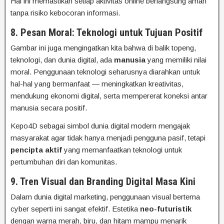
Hal ini memastikan setiap aktivitas online berlangsung aman
tanpa risiko kebocoran informasi.
8. Pesan Moral: Teknologi untuk Tujuan Positif
Gambar ini juga mengingatkan kita bahwa di balik topeng,
teknologi, dan dunia digital, ada
manusia
yang memiliki nilai
moral. Penggunaan teknologi seharusnya diarahkan untuk
hal-hal yang bermanfaat — meningkatkan kreativitas,
mendukung ekonomi digital, serta mempererat koneksi antar
manusia secara positif.
Kepo4D sebagai simbol dunia digital modern mengajak
masyarakat agar tidak hanya menjadi pengguna pasif, tetapi
pencipta aktif
yang memanfaatkan teknologi untuk
pertumbuhan diri dan komunitas.
9. Tren Visual dan Branding Digital Masa Kini
Dalam dunia digital marketing, penggunaan visual bertema
cyber seperti ini sangat efektif. Estetika
neo-futuristik
dengan warna merah, biru, dan hitam mampu menarik