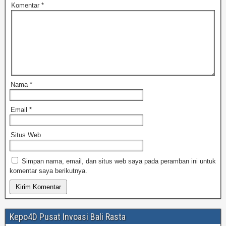
Komentar
*
Nama
*
Email
*
Situs Web
Simpan nama, email, dan situs web saya pada peramban ini untuk
komentar saya berikutnya.
Kepo4D Pusat Invoasi Bali Rasta