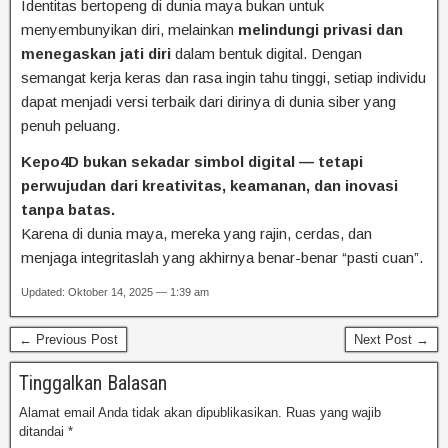
Identitas bertopeng di dunia maya bukan untuk
menyembunyikan diri, melainkan
melindungi privasi dan
menegaskan jati diri
dalam bentuk digital. Dengan
semangat kerja keras dan rasa ingin tahu tinggi, setiap individu
dapat menjadi versi terbaik dari dirinya di dunia siber yang
penuh peluang.
Kepo4D bukan sekadar simbol digital — tetapi
perwujudan dari kreativitas, keamanan, dan inovasi
tanpa batas.
Karena di dunia maya, mereka yang rajin, cerdas, dan
menjaga integritaslah yang akhirnya benar-benar “pasti cuan”.
Updated: Oktober 14, 2025 — 1:39 am
← Previous Post
Next Post →
Tinggalkan Balasan
Alamat email Anda tidak akan dipublikasikan.
Ruas yang wajib
ditandai
*