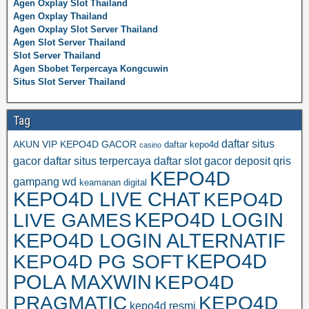
Agen Oxplay Slot Thailand
Agen Oxplay Thailand
Agen Oxplay Slot Server Thailand
Agen Slot Server Thailand
Slot Server Thailand
Agen Sbobet Terpercaya Kongcuwin
Situs Slot Server Thailand
Tag
daftar situs
AKUN VIP KEPO4D GACOR
daftar kepo4d
casino
gacor
daftar situs terpercaya
daftar slot gacor
deposit qris
KEPO4D
gampang wd
keamanan digital
KEPO4D LIVE CHAT
KEPO4D
LIVE GAMES
KEPO4D LOGIN
KEPO4D LOGIN ALTERNATIF
KEPO4D PG SOFT
KEPO4D
POLA MAXWIN
KEPO4D
PRAGMATIC
KEPO4D
kepo4d resmi