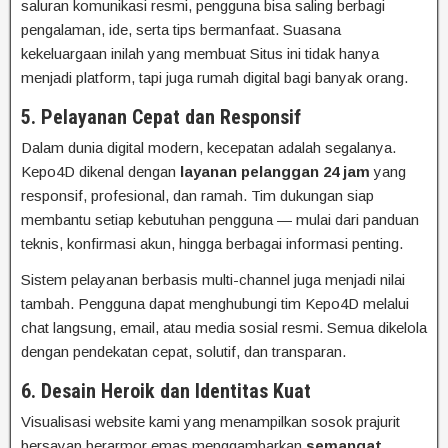
saluran komunikasi resmi, pengguna bisa saling berbagi
pengalaman, ide, serta tips bermanfaat. Suasana
kekeluargaan inilah yang membuat Situs ini tidak hanya
menjadi platform, tapi juga rumah digital bagi banyak orang.
5. Pelayanan Cepat dan Responsif
Dalam dunia digital modern, kecepatan adalah segalanya.
Kepo4D dikenal dengan
layanan pelanggan 24 jam
yang
responsif, profesional, dan ramah. Tim dukungan siap
membantu setiap kebutuhan pengguna — mulai dari panduan
teknis, konfirmasi akun, hingga berbagai informasi penting.
Sistem pelayanan berbasis multi-channel juga menjadi nilai
tambah. Pengguna dapat menghubungi tim Kepo4D melalui
chat langsung, email, atau media sosial resmi. Semua dikelola
dengan pendekatan cepat, solutif, dan transparan.
6. Desain Heroik dan Identitas Kuat
Visualisasi website kami yang menampilkan sosok prajurit
bersayap berarmor emas menggambarkan
semangat