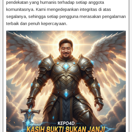
pendekatan yang humanis terhadap setiap anggota
komunitasnya. Kami mengedepankan integritas di atas
segalanya, sehingga setiap pengguna merasakan pengalaman
terbaik dan penuh kepercayaan.