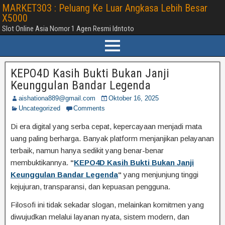
MARKET303 : Peluang Ke Luar Angkasa Lebih Besar
X5000
Slot Online Asia Nomor 1 Agen Resmi Idntoto
KEPO4D Kasih Bukti Bukan Janji
Keunggulan Bandar Legenda
aishationa889@gmail.com
Oktober 16, 2025
Uncategorized
Comments
Di era digital yang serba cepat, kepercayaan menjadi mata
uang paling berharga. Banyak platform menjanjikan pelayanan
terbaik, namun hanya sedikit yang benar-benar
membuktikannya.
“
KEPO4D Kasih Bukti Bukan Janji
Keunggulan Bandar Legenda
“
yang menjunjung tinggi
kejujuran, transparansi, dan kepuasan pengguna.
Filosofi ini tidak sekadar slogan, melainkan komitmen yang
diwujudkan melalui layanan nyata, sistem modern, dan