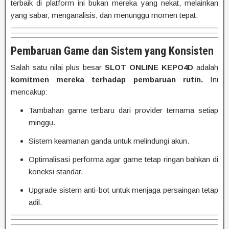
terbaik di platform ini bukan mereka yang nekat, melainkan
yang sabar, menganalisis, dan menunggu momen tepat.
Pembaruan Game dan Sistem yang Konsisten
Salah satu nilai plus besar
SLOT ONLINE KEPO4D
adalah
komitmen mereka terhadap pembaruan rutin.
Ini
mencakup:
Tambahan game terbaru dari provider ternama setiap
minggu.
Sistem keamanan ganda untuk melindungi akun.
Optimalisasi performa agar game tetap ringan bahkan di
koneksi standar.
Upgrade sistem anti-bot untuk menjaga persaingan tetap
adil.