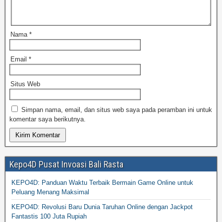
Nama
*
Email
*
Situs Web
Simpan nama, email, dan situs web saya pada peramban ini untuk
komentar saya berikutnya.
Kepo4D Pusat Invoasi Bali Rasta
KEPO4D: Panduan Waktu Terbaik Bermain Game Online untuk
Peluang Menang Maksimal
KEPO4D: Revolusi Baru Dunia Taruhan Online dengan Jackpot
Fantastis 100 Juta Rupiah