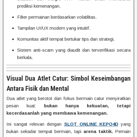
prediksi kemenangan.
Filter permainan berdasarkan volatilitas.
Tampilan UI/UX modern yang intuitif.
Komunitas aktif tempat bertukar tips dan strategi.
Sistem anti-scam yang diaudit dan terverifikasi secara
berkala.
Visual Dua Atlet Catur: Simbol Keseimbangan
Antara Fisik dan Mental
Dua atlet yang berotot dan fokus bermain catur menyiratkan
pesan kuat:
bukan hanya kekuatan, tetapi
kecerdasanlah yang membawa kemenangan.
Ini sangat relevan dengan
SLOT ONLINE KEPO4D
yang
bukan sekadar tempat bermain, tapi
arena taktik.
Pemain