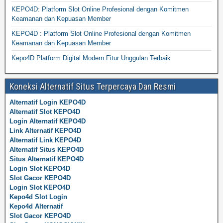
KEPO4D: Platform Slot Online Profesional dengan Komitmen
Keamanan dan Kepuasan Member
KEPO4D : Platform Slot Online Profesional dengan Komitmen
Keamanan dan Kepuasan Member
Kepo4D Platform Digital Modern Fitur Unggulan Terbaik
Koneksi Alternatif Situs Terpercaya Dan Resmi
Alternatif Login KEPO4D
Alternatif Slot KEPO4D
Login Alternatif KEPO4D
Link Alternatif KEPO4D
Alternatif Link KEPO4D
Alternatif Situs KEPO4D
Situs Alternatif KEPO4D
Login Slot KEPO4D
Slot Gacor KEPO4D
Login Slot KEPO4D
Kepo4d Slot Login
Kepo4d Alternatif
Slot Gacor KEPO4D