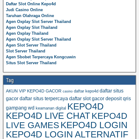
Daftar Slot Online Kepo4d
Judi Casino Online
Taruhan Olahraga Online
Agen Oxplay Slot Server Thailand
Agen Oxplay Slot Thailand
Agen Oxplay Thailand
Agen Oxplay Slot Server Thailand
Agen Slot Server Thailand
Slot Server Thailand
Agen Sbobet Terpercaya Kongcuwin
Situs Slot Server Thailand
Tag
daftar situs
AKUN VIP KEPO4D GACOR
daftar kepo4d
casino
gacor
daftar situs terpercaya
daftar slot gacor
deposit qris
KEPO4D
gampang wd
keamanan digital
KEPO4D LIVE CHAT
KEPO4D
LIVE GAMES
KEPO4D LOGIN
KEPO4D LOGIN ALTERNATIF