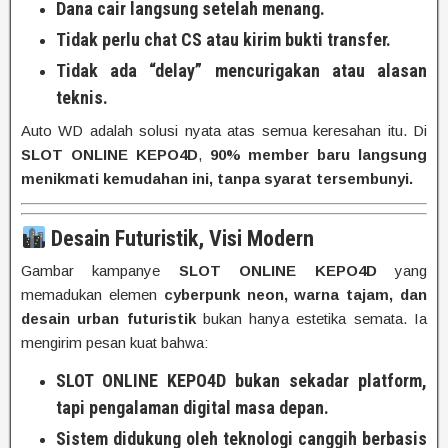
Dana cair langsung setelah menang.
Tidak perlu chat CS atau kirim bukti transfer.
Tidak ada “delay” mencurigakan atau alasan
teknis.
Auto WD adalah solusi nyata atas semua keresahan itu. Di
SLOT ONLINE KEPO4D
,
90% member baru langsung
menikmati kemudahan ini, tanpa syarat tersembunyi.
Desain Futuristik, Visi Modern
Gambar kampanye
SLOT ONLINE KEPO4D
yang
memadukan elemen
cyberpunk neon, warna tajam, dan
desain urban futuristik
bukan hanya estetika semata. Ia
mengirim pesan kuat bahwa:
SLOT ONLINE KEPO4D bukan sekadar platform,
tapi pengalaman digital masa depan.
Sistem didukung oleh teknologi canggih berbasis