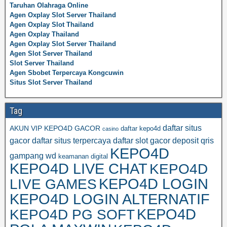
Taruhan Olahraga Online
Agen Oxplay Slot Server Thailand
Agen Oxplay Slot Thailand
Agen Oxplay Thailand
Agen Oxplay Slot Server Thailand
Agen Slot Server Thailand
Slot Server Thailand
Agen Sbobet Terpercaya Kongcuwin
Situs Slot Server Thailand
Tag
daftar situs
AKUN VIP KEPO4D GACOR
daftar kepo4d
casino
gacor
daftar situs terpercaya
daftar slot gacor
deposit qris
KEPO4D
gampang wd
keamanan digital
KEPO4D LIVE CHAT
KEPO4D
LIVE GAMES
KEPO4D LOGIN
KEPO4D LOGIN ALTERNATIF
KEPO4D PG SOFT
KEPO4D