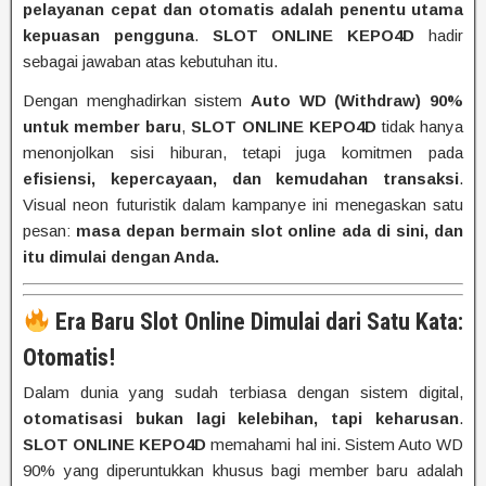
pelayanan cepat dan otomatis adalah penentu utama
kepuasan pengguna
.
SLOT ONLINE KEPO4D
hadir
sebagai jawaban atas kebutuhan itu.
Dengan menghadirkan sistem
Auto WD (Withdraw) 90%
untuk member baru
,
SLOT ONLINE KEPO4D
tidak hanya
menonjolkan sisi hiburan, tetapi juga komitmen pada
efisiensi, kepercayaan, dan kemudahan transaksi
.
Visual neon futuristik dalam kampanye ini menegaskan satu
pesan:
masa depan bermain slot online ada di sini, dan
itu dimulai dengan Anda.
Era Baru Slot Online Dimulai dari Satu Kata:
Otomatis!
Dalam dunia yang sudah terbiasa dengan sistem digital,
otomatisasi bukan lagi kelebihan, tapi keharusan
.
SLOT ONLINE KEPO4D
memahami hal ini. Sistem Auto WD
90% yang diperuntukkan khusus bagi member baru adalah