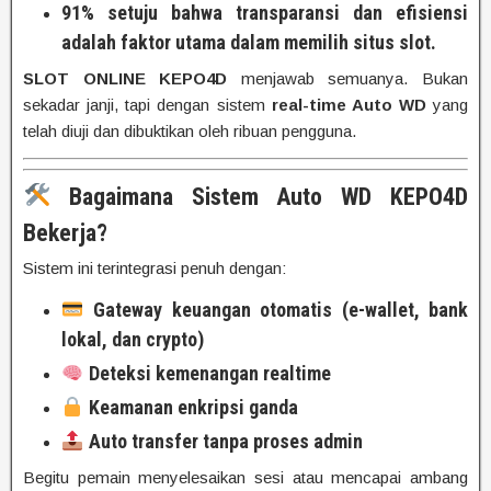
91% setuju bahwa transparansi dan efisiensi
adalah faktor utama dalam memilih situs slot.
SLOT ONLINE KEPO4D
menjawab semuanya. Bukan
sekadar janji, tapi dengan sistem
real-time Auto WD
yang
telah diuji dan dibuktikan oleh ribuan pengguna.
Bagaimana Sistem Auto WD KEPO4D
Bekerja?
Sistem ini terintegrasi penuh dengan:
Gateway keuangan otomatis (e-wallet, bank
lokal, dan crypto)
Deteksi kemenangan realtime
Keamanan enkripsi ganda
Auto transfer tanpa proses admin
Begitu pemain menyelesaikan sesi atau mencapai ambang