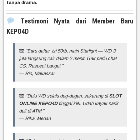
tanpa drama.
Testimoni Nyata dari Member Baru
KEPO4D
“Baru daftar, isi 50rb, main Starlight — WD 3
juta langsung cair dalam 2 menit. Gak perlu chat
CS. Respect banget.”
— Rio, Makassar
“Dulu WD selalu deg-degan, sekarang di
SLOT
ONLINE KEPO4D
tinggal klik. Udah kayak narik
duit di ATM.”
— Rika, Medan