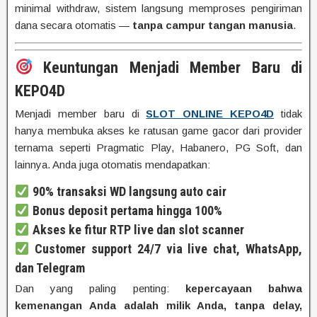
minimal withdraw, sistem langsung memproses pengiriman
dana secara otomatis —
tanpa campur tangan manusia
.
Keuntungan Menjadi Member Baru di
KEPO4D
Menjadi member baru di
SLOT ONLINE KEPO4D
tidak
hanya membuka akses ke ratusan game gacor dari provider
ternama seperti Pragmatic Play, Habanero, PG Soft, dan
lainnya. Anda juga otomatis mendapatkan:
90% transaksi WD langsung auto cair
Bonus deposit pertama hingga 100%
Akses ke fitur RTP live dan slot scanner
Customer support 24/7 via live chat, WhatsApp,
dan Telegram
Dan yang paling penting:
kepercayaan bahwa
kemenangan Anda adalah milik Anda, tanpa delay,