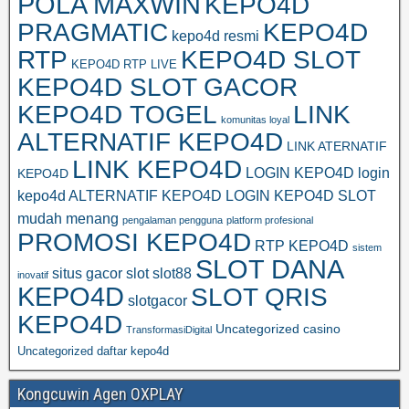
POLA MAXWIN
KEPO4D
PRAGMATIC
KEPO4D
kepo4d resmi
RTP
KEPO4D SLOT
KEPO4D RTP LIVE
KEPO4D SLOT GACOR
LINK
KEPO4D TOGEL
komunitas loyal
ALTERNATIF KEPO4D
LINK ATERNATIF
LINK KEPO4D
LOGIN KEPO4D
login
KEPO4D
kepo4d ALTERNATIF KEPO4D
LOGIN KEPO4D SLOT
mudah menang
pengalaman pengguna
platform profesional
PROMOSI KEPO4D
RTP KEPO4D
sistem
SLOT DANA
situs gacor
slot
slot88
inovatif
KEPO4D
SLOT QRIS
slotgacor
KEPO4D
Uncategorized casino
TransformasiDigital
Uncategorized daftar kepo4d
Kongcuwin Agen OXPLAY