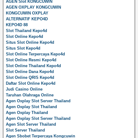
AGEN Slot KONGCUWIN
AGEN OXPLAY KONGCUWIN
KONGCUWIN OXPLAY
ALTERNATIF KEPO4D
KEPO4D 88
Slot Thailand Kepo4d
Slot Online Kepo4d
Situs Slot Online Kepo4d
Situs Slot Kepo4d
Slot Online Terpercaya Kepo4d
Slot Online Resmi Kepo4d
Slot Online Thailand Kepo4d
Slot Online Dana Kepo4d
Slot Online QRIS Kepo4d
Daftar Slot Online Kepo4d
Judi Casino Online
Taruhan Olahraga Online
Agen Oxplay Slot Server Thailand
Agen Oxplay Slot Thailand
Agen Oxplay Thailand
Agen Oxplay Slot Server Thailand
Agen Slot Server Thailand
Slot Server Thailand
Agen Sbobet Terpercaya Kongcuwin