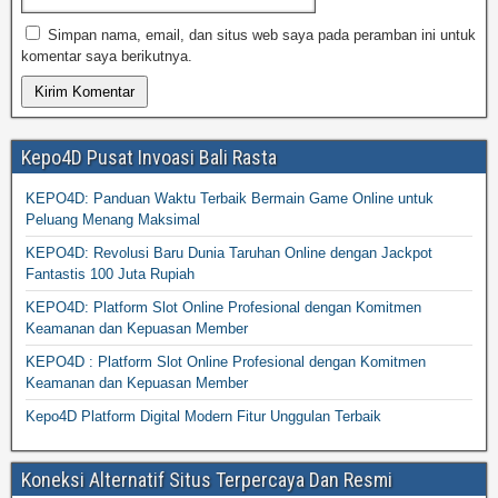
Simpan nama, email, dan situs web saya pada peramban ini untuk
komentar saya berikutnya.
Kepo4D Pusat Invoasi Bali Rasta
KEPO4D: Panduan Waktu Terbaik Bermain Game Online untuk
Peluang Menang Maksimal
KEPO4D: Revolusi Baru Dunia Taruhan Online dengan Jackpot
Fantastis 100 Juta Rupiah
KEPO4D: Platform Slot Online Profesional dengan Komitmen
Keamanan dan Kepuasan Member
KEPO4D : Platform Slot Online Profesional dengan Komitmen
Keamanan dan Kepuasan Member
Kepo4D Platform Digital Modern Fitur Unggulan Terbaik
Koneksi Alternatif Situs Terpercaya Dan Resmi