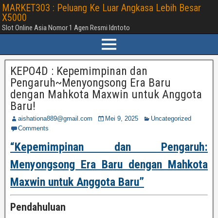
MARKET303 : Peluang Ke Luar Angkasa Lebih Besar
X5000
Slot Online Asia Nomor 1 Agen Resmi Idntoto
KEPO4D : Kepemimpinan dan
Pengaruh~Menyongsong Era Baru
dengan Mahkota Maxwin untuk Anggota
Baru!
aishationa889@gmail.com
Mei 9, 2025
Uncategorized
Comments
“Kepemimpinan dan Pengaruh:
Menyongsong Era Baru dengan Mahkota
Maxwin untuk Anggota Baru”
Pendahuluan