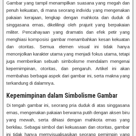
Gambar yang tampil menampilkan suasana yang megah dan
penuh kekuatan, di mana seorang individu yang mengenakan
pakaian kerajaan, lengkap dengan mahkota dan duduk di
singgasana emas, dikelilingi oleh prajurit yang berpakaian
militer. Pencahayaan yang dramatis dan efek petir yang
menghiasi komposisi gambar menambahkan kesan kekuatan
dan otoritas. Semua elemen visual ini tidak hanya
menonjolkan karakter utama yang menjadi fokus utama, tetapi
juga memberikan sebuah simbolisme mendalam mengenai
kepemimpinan, otoritas, dan pengaruh. Artikel ini akan
membahas berbagai aspek dari gambar ini, serta makna yang
terkandung di dalamnya.
Kepemimpinan dalam Simbolisme Gambar
Di tengah gambar ini, seorang pria duduk di atas singgasana
emas, mengenakan pakaian berwarna putih dengan aksen biru
yang mewah, serta dihiasi dengan mahkota emas yang
berkilau. Sebagai simbol dari kekuasaan dan otoritas, gambar
ini tidak hanya memvisualisasikan seorang pemimpin yang