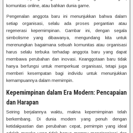
komunitas online, atau bahkan dunia game.
Pengenalan anggota baru ini menunjukkan bahwa dalam
setiap organisasi, selalu ada proses pergantian atau
regenerasi kepemimpinan. Gambar ini, dengan segala
simbolisme yang dibawanya, mengundang kita untuk
merenungkan bagaimana sebuah komunitas atau organisasi
harus selalu terbuka terhadap anggota baru yang dapat
membawa perubahan dan inovasi. Keanggotaan baru tidak
hanya berfungsi untuk memperkuat organisasi, tetapi juga
memberi kesempatan bagi individu untuk menunjukkan
kemampuannya dalam memimpin.
Kepemimpinan dalam Era Modern: Pencapaian
dan Harapan
Seiring berjalannya waktu, makna kepemimpinan telah
berkembang. Di dunia modern yang penuh dengan
ketidakpastian dan perubahan cepat, pemimpin yang ideal