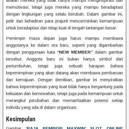
adalah mereka yang tidak hanya mampu menginspirasi dan
memotivasi, tetapi juga mereka yang mampu beradaptasi
dengan lingkungan yang selalu berubah. Dalam gambar ini,
petir dan kehadiran para prajurit mencerminkan kemampuan
untuk beradaptasi dan tetap kuat di tengah tantangan besar.
Pemimpin masa depan juga harus mampu membawa
anggotanya ke dalam era baru, seperti yang digambarkan
dengan penggunaan kata
“NEW MEMBER”
dalam gambar
tersebut. Anggota baru ini bukan hanya simbol dari
pertumbuhan, tetapi juga sebuah harapan bahwa
kepemimpinan yang akan datang akan membawa pembaruan
dan kemajuan. Dengan demikian, gambar ini menyiratkan
bahwa kepemimpinan yang kuat tidak hanya bergantung pada
kekuatan dan kemewahan, tetapi juga pada kemampuan untuk
merangkul perubahan dan memanfaatkan potensi setiap
individu yang ada di dalam organisasi.
Kesimpulan
Gambar
‘RAJA PEMBERI MAXWIN’ SLOT ONLINE