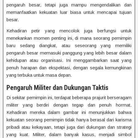
pengaruh besar, tetapi juga mampu mengendalikan dan
memanfaatkan kekuatan luar biasa untuk mencapai tujuan
besar.
Kehadiran petir yang mencolok juga berfungsi untuk
menekankan momen penting ini, di mana seorang pemimpin
baru sedang diangkat, atau seseorang yang memiliki
pengaruh besar memasuki panggung yang lebih besar dalam
kehidupan atau organisasi. Ini menggambarkan saat yang
penuh harapan dan ekspektasi, dengan segala kemungkinan
yang terbuka untuk masa depan.
Pengaruh Militer dan Dukungan Taktis
Di sekitar pemimpin ini, terdapat beberapa prajurit berseragam
militer yang berdiri dengan tegap dan penuh hormat.
Kehadiran mereka dalam gambar ini menunjukkan bahwa
kekuatan seorang pemimpin tidak hanya berasal dari karisma
pribadi atau kekayaan, tetapi juga dari dukungan dan strategi
yang kuat. Militer, dalam banyak kasus, menjadi simbol