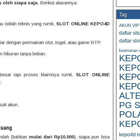
s oleh siapa saja
. Berikut alasannya:
Tag
istilah teknis yang rumit,
SLOT ONLINE KEPO4D
AKUN VI
daftar sit
daftar slo
ar dengan permainan slot, togel, atau game RTP.
keamanan di
n hiburan tanpa beban.
KEP
KEP
besar tapi proses klaimnya rumit.
SLOT ONLINE
KEP
:
KEP
ALT
PG 
suk akun.
POL
KEP
luang
kepo4d r
endah (bahkan
mulai dari Rp10.000
), siapa pun bisa