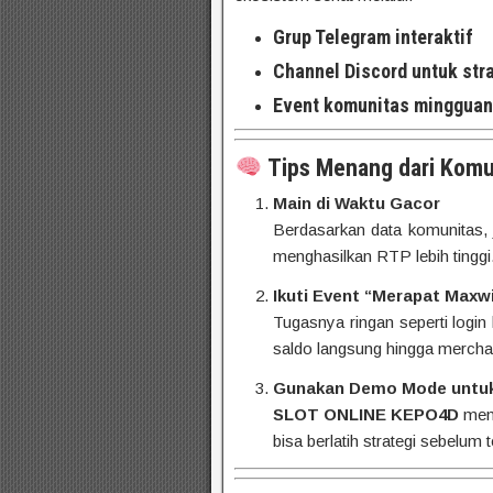
Grup Telegram interaktif
Channel Discord untuk str
Event komunitas mingguan
Tips Menang dari Kom
Main di Waktu Gacor
Berdasarkan data komunitas,
menghasilkan RTP lebih tinggi
Ikuti Event “Merapat Maxw
Tugasnya ringan seperti login
saldo langsung hingga mercha
Gunakan Demo Mode untuk
SLOT ONLINE KEPO4D
men
bisa berlatih strategi sebelum t