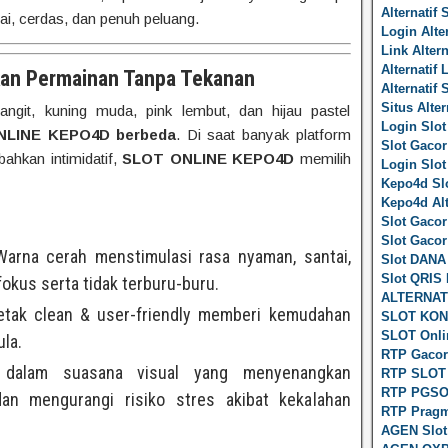
Alternatif
ai, cerdas, dan penuh peluang.
Login Alte
Link Alter
Alternatif
kan Permainan Tanpa Tekanan
Alternatif
Situs Alte
langit, kuning muda, pink lembut, dan hijau pastel
Login Slo
NLINE KEPO4D
berbeda
. Di saat banyak platform
Slot Gaco
ahkan intimidatif,
SLOT ONLINE KEPO4D
memilih
Login Slo
Kepo4d Sl
Kepo4d Alt
Slot Gaco
Slot Gac
arna cerah menstimulasi rasa nyaman, santai,
Slot DAN
Slot QRI
okus serta tidak terburu-buru.
ALTERNAT
etak clean & user-friendly memberi kemudahan
SLOT KO
SLOT Onl
la.
RTP Gaco
dalam suasana visual yang menyenangkan
RTP SLOT
RTP PGS
an mengurangi risiko stres akibat kekalahan
RTP Prag
AGEN Slo