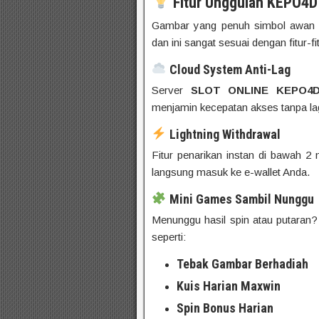
Fitur Unggulan KEPO4D 
Gambar yang penuh simbol awan 
dan ini sangat sesuai dengan fitur-fit
Cloud System Anti-Lag
Server
SLOT ONLINE KEPO4
menjamin kecepatan akses tanpa la
Lightning Withdrawal
Fitur penarikan instan di bawah 2 
langsung masuk ke e-wallet Anda.
Mini Games Sambil Nunggu
Menunggu hasil spin atau putaran
seperti:
Tebak Gambar Berhadiah
Kuis Harian Maxwin
Spin Bonus Harian