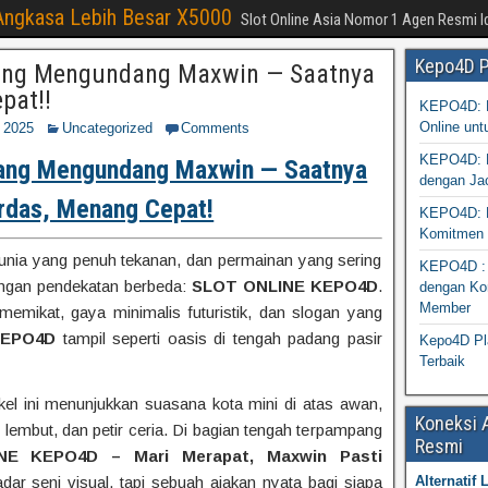
Angkasa Lebih Besar X5000
Slot Online Asia Nomor 1 Agen Resmi I
Kepo4D Pu
yang Mengundang Maxwin — Saatnya
pat!!
KEPO4D: P
Online un
, 2025
Uncategorized
Comments
KEPO4D: R
yang Mengundang Maxwin — Saatnya
dengan Jac
rdas, Menang Cepat!
KEPO4D: Pl
Komitmen
dunia yang penuh tekanan, dan permainan yang sering
KEPO4D : P
 dengan pendekatan berbeda:
SLOT ONLINE KEPO4D
.
dengan Ko
Member
emikat, gaya minimalis futuristik, dan slogan yang
KEPO4D
tampil seperti oasis di tengah padang pasir
Kepo4D Pla
Terbaik
kel ini menunjukkan suasana kota mini di atas awan,
Koneksi A
 lembut, dan petir ceria. Di bagian tengah terpampang
Resmi
NE KEPO4D
– Mari Merapat, Maxwin Pasti
dar seni visual, tapi sebuah ajakan nyata bagi siapa
Alternatif