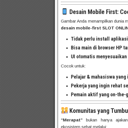
Desain Mobile First: C
Gambar Anda menampilkan dunia mel
desain mobile-first SLOT ONL
Tidak perlu install aplikasi
Bisa main di browser HP ta
UI otomatis menyesuaikan l
Cocok untuk:
Pelajar & mahasiswa yang i
Pekerja yang ingin rehat s
Pemain aktif yang on-the-g
Komunitas yang Tumbuh
“Merapat”
bukan hanya ajaka
ekosistem sehat melalui: