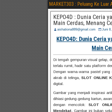
MARKET303 : Peluang Ke Luar 
KEPO4D : Dunia Ceria 
Main Cerdas, Menang Ce
aishationa889@gmail.com
Juni 8
KEPO4D: Dunia Ceria 
Main Ce
Di tengah gempuran visual gelap, 
terlalu rumit, hadir satu platform
Dengan warna-warna pastel yang m
akrab di telinga,
SLOT ONLINE 
digital.
Gambar yang menjadi inspirasi arti
dihiasi gedung-gedung kartun, awan
dengan mencolok:
SLOT ONLI
Mendekat
. Gambar ini bukan seka