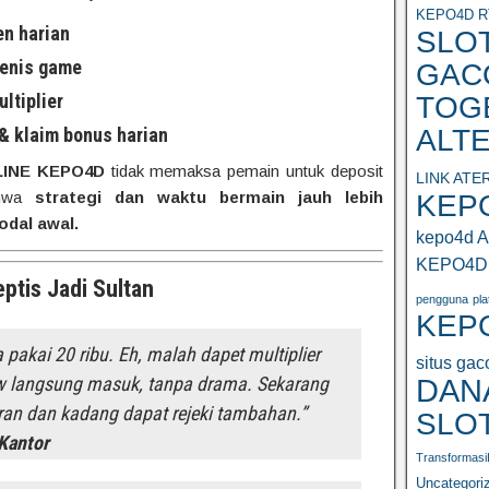
KEPO4D R
n harian
SLO
jenis game
GAC
ltiplier
TOG
ALT
& klaim bonus harian
LINE KEPO4D
tidak memaksa pemain untuk deposit
LINK ATE
ahwa
strategi dan waktu bermain jauh lebih
KEP
odal awal.
kepo4d 
KEPO4D
ptis Jadi Sultan
pengguna
pla
KEP
pakai 20 ribu. Eh, malah dapet multiplier
situs gac
raw langsung masuk, tanpa drama. Sekarang
DAN
ran dan kadang dapat rejeki tambahan.”
SLO
 Kantor
TransformasiD
Uncategori