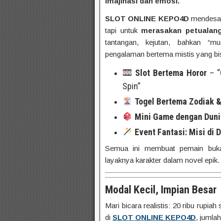
imajinasi dan emosi.
SLOT ONLINE KEPO4D
mendesai
tapi untuk
merasakan petualan
tantangan, kejutan, bahkan “m
pengalaman bertema mistis yang bis
Slot Bertema Horor
– “
Spin”
Togel Bertema Zodiak 
Mini Game dengan Duni
Event Fantasi: Misi di
Semua ini membuat pemain buka
layaknya karakter dalam novel epik.
Modal Kecil, Impian Besar
Mari bicara realistis: 20 ribu rupia
di
SLOT ONLINE KEPO4D
, jumlah