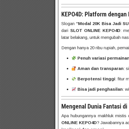
KEPO4D: Platform dengan Fi
Slogan
“Modal 20K Bisa Jadi S
dari
SLOT ONLINE KEPO4D
: me
latar belakang, untuk mengubah nas
Dengan hanya 20 ribu rupiah, pema
Penuh variasi permaina
Aman dan transparan
: s
Berpotensi tinggi
: fitur 
Bisa jadi penghasilan
: w
Mengenal Dunia Fantasi d
Apa hubungannya makhluk mistis 
ONLINE KEPO4D
? Jawabannya a