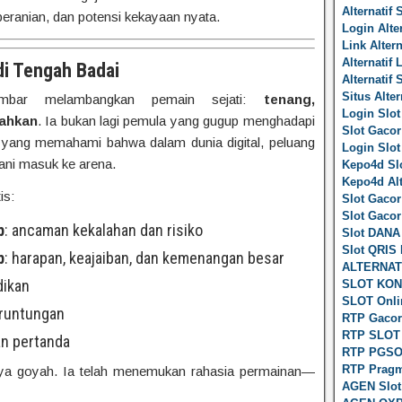
Alternatif
beranian, dan potensi kekayaan nyata.
Login Alte
Link Alter
Alternatif
i Tengah Badai
Alternatif
Situs Alte
mbar melambangkan pemain sejati:
tenang,
Login Slo
yahkan
. Ia bukan lagi pemula yang gugup menghadapi
Slot Gaco
 yang memahami bahwa dalam dunia digital, peluang
Login Slo
ani masuk ke arena.
Kepo4d Sl
Kepo4d Alt
is:
Slot Gaco
Slot Gac
p
: ancaman kekalahan dan risiko
Slot DAN
Slot QRI
p
: harapan, keajaiban, dan kemenangan besar
ALTERNAT
dikan
SLOT KO
SLOT Onl
eruntungan
RTP Gaco
RTP SLOT
dan pertanda
RTP PGS
RTP Prag
ya goyah. Ia telah menemukan rahasia permainan—
AGEN Slo