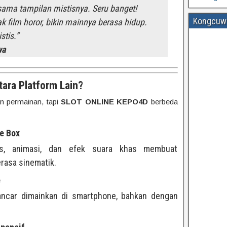
 sama tampilan mistisnya. Seru banget!
Kongcuw
k film horor, bikin mainnya berasa hidup.
stis.”
wa
ara Platform Lain?
n permainan, tapi
SLOT ONLINE KEPO4D
berbeda
he Box
is, animasi, dan efek suara khas membuat
rasa sinematik.
e
lancar dimainkan di smartphone, bahkan dengan