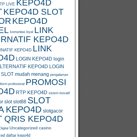
KEPO4D
TP LIVE
T
KEPO4D SLOT
OR
KEPO4D
LINK
EL
komunitas loyal
ERNATIF KEPO4D
LINK
RNATIF KEPO4D
O4D
LOGIN KEPO4D
login
ALTERNATIF KEPO4D
LOGIN
 SLOT
mudah menang
pengalaman
PROMOSI
tform profesional
O4D
RTP KEPO4D
sistem inovatif
SLOT
or
slot
slot88
A KEPO4D
slotgacor
T QRIS KEPO4D
Uncategorized casino
igital
zed daftar kepo4d