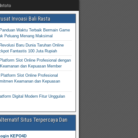
dntoto
sat Invoasi Bali Rasta
anduan Waktu Terbaik Bermain Game
tuk Peluang Menang Maksimal
evolusi Baru Dunia Taruhan Online
kpot Fantastis 100 Juta Rupiah
atform Slot Online Profesional dengan
 Keamanan dan Kepuasan Member
latform Slot Online Profesional
mitmen Keamanan dan Kepuasan
tform Digital Modern Fitur Unggulan
lternatif Situs Terpercaya Dan
 Login KEPO4D