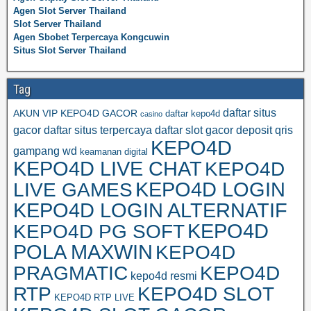
Agen Slot Server Thailand
Slot Server Thailand
Agen Sbobet Terpercaya Kongcuwin
Situs Slot Server Thailand
Tag
daftar situs
AKUN VIP KEPO4D GACOR
daftar kepo4d
casino
gacor
daftar situs terpercaya
daftar slot gacor
deposit qris
KEPO4D
gampang wd
keamanan digital
KEPO4D LIVE CHAT
KEPO4D
LIVE GAMES
KEPO4D LOGIN
KEPO4D LOGIN ALTERNATIF
KEPO4D PG SOFT
KEPO4D
POLA MAXWIN
KEPO4D
PRAGMATIC
KEPO4D
kepo4d resmi
RTP
KEPO4D SLOT
KEPO4D RTP LIVE