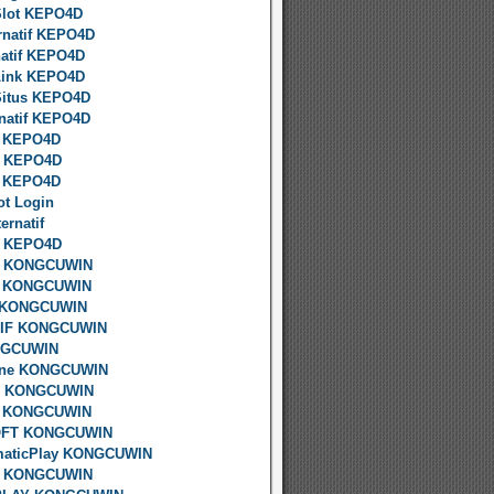
 Slot KEPO4D
rnatif KEPO4D
natif KEPO4D
 Link KEPO4D
 Situs KEPO4D
rnatif KEPO4D
t KEPO4D
r KEPO4D
t KEPO4D
ot Login
ernatif
r KEPO4D
or KONGCUWIN
A KONGCUWIN
S KONGCUWIN
IF KONGCUWIN
NGCUWIN
ine KONGCUWIN
r KONGCUWIN
 KONGCUWIN
OFT KONGCUWIN
maticPlay KONGCUWIN
t KONGCUWIN