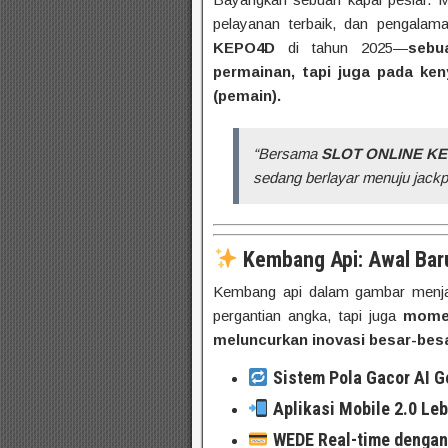
pelayanan terbaik, dan pengalam
KEPO4D
di tahun 2025—
sebu
permainan, tapi juga pada k
(pemain).
“Bersama
SLOT ONLINE K
sedang berlayar menuju jackpo
Kembang Api: Awal Bar
Kembang api dalam gambar menja
pergantian angka, tapi juga
mome
meluncurkan inovasi besar-bes
Sistem Pola Gacor AI G
Aplikasi Mobile 2.0 Le
WEDE Real-time dengan