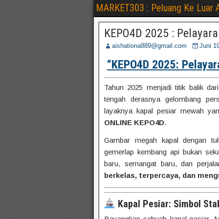
MARKET303 : Peluang Ke Luar 
KEPO4D 2025 : Pelayara
aishationa889@gmail.com
Juni 1
“KEPO4D 2025: Pelayar
Tahun 2025 menjadi titik balik dar
tengah derasnya gelombang pers
layaknya kapal pesiar mewah ya
ONLINE KEPO4D
.
Gambar megah kapal dengan tu
gemerlap kembang api bukan seka
baru, semangat baru, dan perjala
berkelas, terpercaya, dan men
Kapal Pesiar: Simbol St
Bayangkan sebuah kapal pesiar. Mew