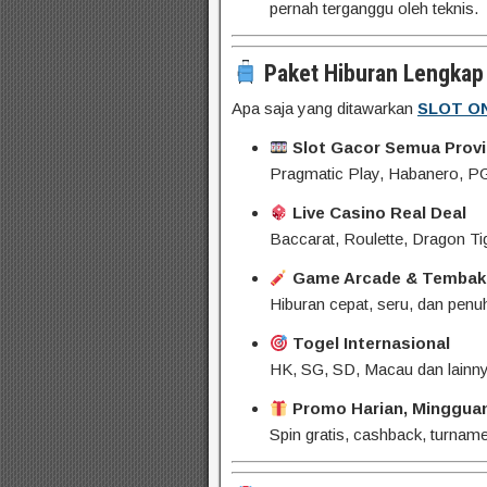
pernah terganggu oleh teknis.
Paket Hiburan Lengkap
Apa saja yang ditawarkan
SLOT O
Slot Gacor Semua Prov
Pragmatic Play, Habanero, PG
Live Casino Real Deal
Baccarat, Roulette, Dragon Tig
Game Arcade & Tembak 
Hiburan cepat, seru, dan penu
Togel Internasional
HK, SG, SD, Macau dan lainny
Promo Harian, Mingguan
Spin gratis, cashback, turname