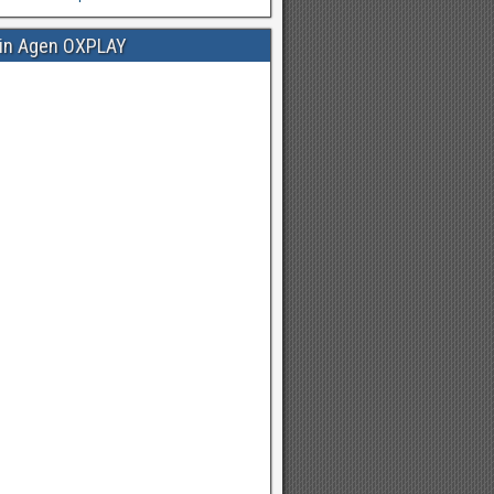
in Agen OXPLAY