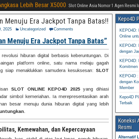
Angkasa Lebih Besar X5000
Slot Online Asia Nomor 1 Agen Resmi I
Kepo4D Pu
n Menuju Era Jackpot Tanpa Batas!!
9, 2025
Uncategorized
Comments
KEPO4D: P
Online un
an Menuju Era Jackpot Tanpa Batas”
KEPO4D: R
dengan Jac
i revolusi hiburan digital berbasis keberuntungan. Di
KEPO4D: Pl
aingan platform online, satu nama melaju gagah
Komitmen
ng siap menaklukkan samudera kesuksesan:
SLOT
KEPO4D : P
dengan Ko
Member
lisan
SLOT ONLINE KEPO4D
2025
yang dihiasi
dar simbol kemeriahan. Ia merepresentasikan arah
Kepo4D Pla
Terbaik
nan besar menuju dunia hiburan digital yang lebih
guntungkan
.
Koneksi A
Resmi
abilitas, Kemewahan, dan Kepercayaan
Alternatif
ah, luas, stabil di atas laut lepas, penuh hiburan,