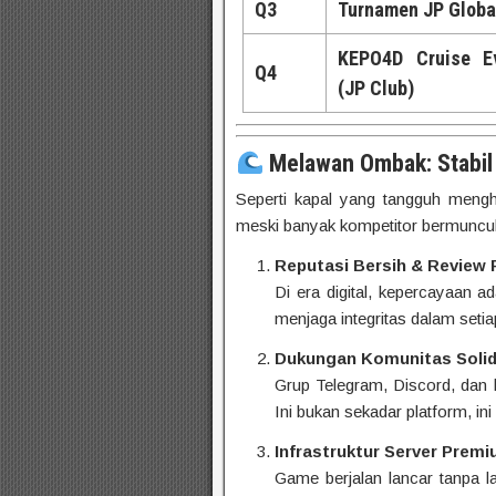
Q3
Turnamen JP Globa
KEPO4D Cruise E
Q4
(JP Club)
Melawan Ombak: Stabil
Seperti kapal yang tangguh meng
meski banyak kompetitor bermuncula
Reputasi Bersih & Review P
Di era digital, kepercayaan a
menjaga integritas dalam seti
Dukungan Komunitas Soli
Grup Telegram, Discord, dan ko
Ini bukan sekadar platform, ini
Infrastruktur Server Prem
Game berjalan lancar tanpa la