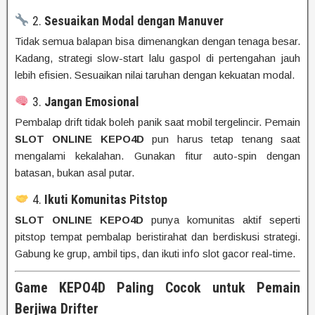
2.
Sesuaikan Modal dengan Manuver
Tidak semua balapan bisa dimenangkan dengan tenaga besar.
Kadang, strategi slow-start lalu gaspol di pertengahan jauh
lebih efisien. Sesuaikan nilai taruhan dengan kekuatan modal.
3.
Jangan Emosional
Pembalap drift tidak boleh panik saat mobil tergelincir. Pemain
SLOT ONLINE KEPO4D
pun harus tetap tenang saat
mengalami kekalahan. Gunakan fitur auto-spin dengan
batasan, bukan asal putar.
4.
Ikuti Komunitas Pitstop
SLOT ONLINE KEPO4D
punya komunitas aktif seperti
pitstop tempat pembalap beristirahat dan berdiskusi strategi.
Gabung ke grup, ambil tips, dan ikuti info slot gacor real-time.
Game KEPO4D Paling Cocok untuk Pemain
Berjiwa Drifter