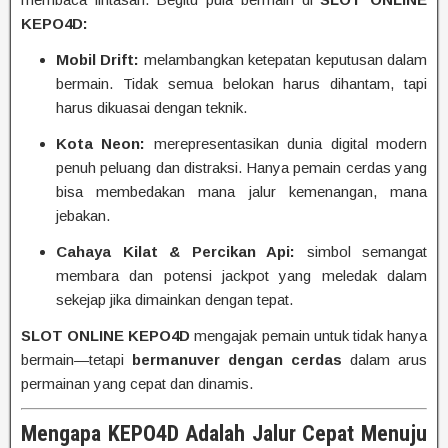
KEPO4D:
Mobil Drift:
melambangkan ketepatan keputusan dalam
bermain. Tidak semua belokan harus dihantam, tapi
harus dikuasai dengan teknik.
Kota Neon:
merepresentasikan dunia digital modern
penuh peluang dan distraksi. Hanya pemain cerdas yang
bisa membedakan mana jalur kemenangan, mana
jebakan.
Cahaya Kilat & Percikan Api:
simbol semangat
membara dan potensi jackpot yang meledak dalam
sekejap jika dimainkan dengan tepat.
SLOT ONLINE KEPO4D
mengajak pemain untuk tidak hanya
bermain—tetapi
bermanuver dengan cerdas
dalam arus
permainan yang cepat dan dinamis.
Mengapa KEPO4D Adalah Jalur Cepat Menuju