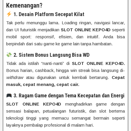
Kemenangan?
1. Desain Platform Secepat Kilat
Tak perlu menunggu lama. Loading ringan, navigasi lancar,
dan UI futuristik menjadikan
SLOT ONLINE KEPO4D
seperti
mobil sport: responsif, efisien, dan intuitif. Anda bisa
berpindah dari satu game ke game lain tanpa hambatan.
2. Sistem Bonus Langsung Bisa WD
Tidak ada istilah “nanti-nanti” di
SLOT ONLINE KEPO4D.
Bonus harian, cashback, hingga win streak bisa langsung di-
withdraw
atau digunakan untuk kembali bertarung.
Cepat
masuk, cepat menang, cepat cair.
3. Ragam Game dengan Tema Kecepatan dan Energi
SLOT ONLINE KEPO4D
menghadirkan game dengan
sensasi balapan, petualangan futuristik, dan slot bertema
teknologi tinggi yang memacu semangat bermain seperti
layaknya pembalap profesional di malam hari.