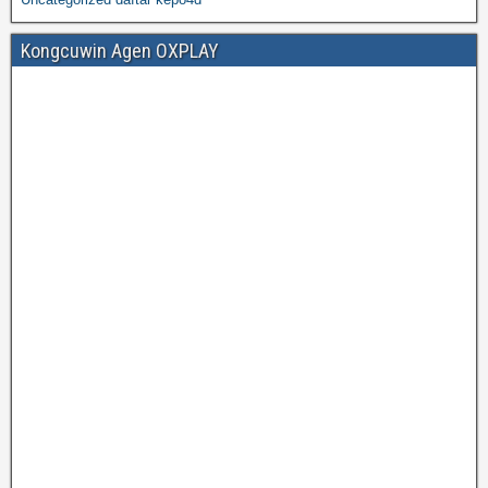
Kongcuwin Agen OXPLAY