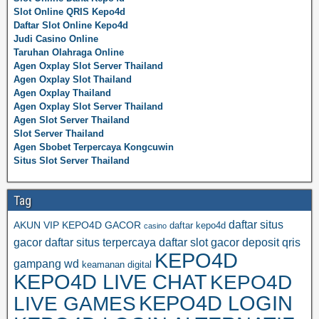
Slot Online QRIS Kepo4d
Daftar Slot Online Kepo4d
Judi Casino Online
Taruhan Olahraga Online
Agen Oxplay Slot Server Thailand
Agen Oxplay Slot Thailand
Agen Oxplay Thailand
Agen Oxplay Slot Server Thailand
Agen Slot Server Thailand
Slot Server Thailand
Agen Sbobet Terpercaya Kongcuwin
Situs Slot Server Thailand
Tag
daftar situs
AKUN VIP KEPO4D GACOR
daftar kepo4d
casino
gacor
daftar situs terpercaya
daftar slot gacor
deposit qris
KEPO4D
gampang wd
keamanan digital
KEPO4D LIVE CHAT
KEPO4D
LIVE GAMES
KEPO4D LOGIN