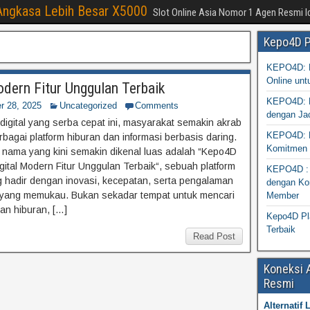
Angkasa Lebih Besar X5000
Slot Online Asia Nomor 1 Agen Resmi I
Kepo4D Pu
KEPO4D: P
Online un
dern Fitur Unggulan Terbaik
KEPO4D: R
r 28, 2025
Uncategorized
Comments
dengan Jac
digital yang serba cepat ini, masyarakat semakin akrab
KEPO4D: Pl
bagai platform hiburan dan informasi berbasis daring.
Komitmen
 nama yang kini semakin dikenal luas adalah “Kepo4D
igital Modern Fitur Unggulan Terbaik“, sebuah platform
KEPO4D : P
ng hadir dengan inovasi, kecepatan, serta pengalaman
dengan Ko
yang memukau. Bukan sekadar tempat untuk mencari
Member
dan hiburan, […]
Kepo4D Pla
Terbaik
Read Post
Koneksi A
Resmi
Alternatif