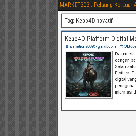
MARKET303 : Peluang Ke Luar 
Tag:
Kepo4DInovatif
Kepo4D Platform Digital Mo
aishationa889@gmail.com
Oktobe
Dalam era 
dengan ber
Salah satu
Platform D
digital ya
pengguna 
informasi 